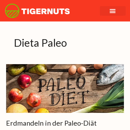
Zum
Inhalt
springen
Dieta Paleo
Erdmandeln
in
der
Paleo-
Diät
Erdmandeln in der Paleo-Diät