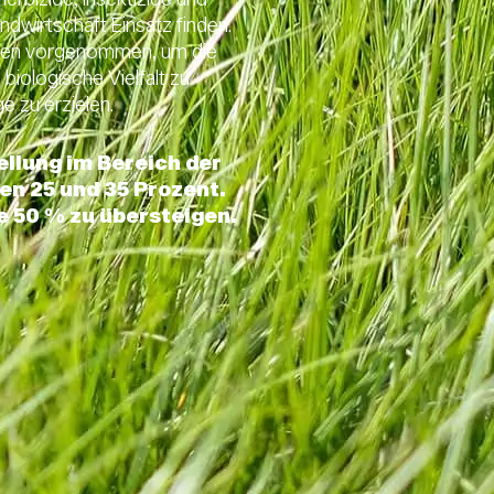
ndwirtschaft Einsatz finden.
lgen vorgenommen, um die
biologische Vielfalt zu
 zu erzielen.
llung im Bereich der
en 25 und 35 Prozent.
ie 50 % zu übersteigen.