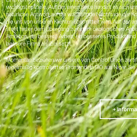
wichtigsten Ziele. Auf der einen Seite handelt es sich u
natürliche Antwort auf die wachsende Nachfrage der 
die uns von unseren Klienten übermittelt wird. Auf der a
steht hinter dem Übergang zu einem ökologischen Anba
Ambition, die bessere Arbeit, ein besseres Produkt und
bessere Firma als Ziel setzt.
Momentan beziehen wir unsere von Control Union zertif
regelmäßig kontrollierten Erdmandeln BIO aus Niger. Sie 
+ Informa