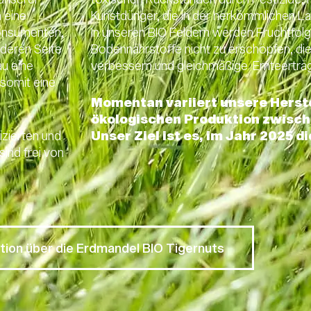
m eine
Kunstdünger, die in der herkömmlichen La
Konsumenten,
In unseren BIO Feldern werden Fruchtfo
nderen Seite
Bodennährstoffe nicht zu erschöpfen, die 
u eine
verbessern und gleichmäßige Ernteerträge
 somit eine
Momentan variiert unsere Herste
ökologischen Produktion zwisch
izierten und
Unser Ziel ist es, im Jahr 2025 d
sind frei von
tion über die Erdmandel BIO Tigernuts