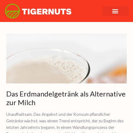
Zum
Inhalt
springen
Das
Erdmandelgetr
als
Alternative
zur
Milch
Das Erdmandelgetränk als Alternative
zur Milch
Unaufhaltsam. Das Angebot und der Konsum pflanzlicher
Getränke wächst, was einem Trend entspricht, der zu Beginn des
letzten Jahrzehnts begann. In einem Wandlungsprozess der