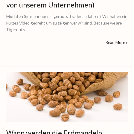
von unserem Unternehmen)
Möchten Sie mehr über Tigernuts Traders erfahren? Wir haben ein
kurzes Video gedreht um zu zeigen wer wir sind. Because we are
Tigernuts..
Read More »
Wann
werden
die
Erdmandeln
geerntet?
Wann werden die Erdmandeln