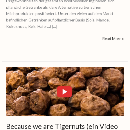
Essgewohnheiten der gesamten Weltbevölkerung haben sich
pflanzliche Getränke als klare Alternative zu tierischen
Milchprodukten positioniert. Unter den vielen auf dem Markt
befindlichen Getränken auf pflanzlicher Basis (Soja, Mandel,
Kokosnuss, Reis, Hafer…) […]
Read More »
Because
we
are
Tigernuts
(ein
Video
von
unserem
Unternehmen)
Because we are Tigernuts (ein Video