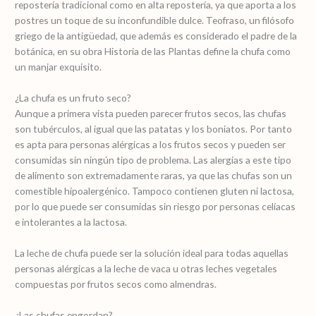
repostería tradicional como en alta repostería, ya que aporta a los
postres un toque de su inconfundible dulce. Teofraso, un filósofo
griego de la antigüedad, que además es considerado el padre de la
botánica, en su obra Historia de las Plantas define la chufa como
un manjar exquisito.
¿La chufa es un fruto seco?
Aunque a primera vista pueden parecer frutos secos, las chufas
son tubérculos, al igual que las patatas y los boniatos. Por tanto
es apta para personas alérgicas a los frutos secos y pueden ser
consumidas sin ningún tipo de problema. Las alergias a este tipo
de alimento son extremadamente raras, ya que las chufas son un
comestible hipoalergénico. Tampoco contienen gluten ni lactosa,
por lo que puede ser consumidas sin riesgo por personas celíacas
e intolerantes a la lactosa.
La leche de chufa puede ser la solución ideal para todas aquellas
personas alérgicas a la leche de vaca u otras leches vegetales
compuestas por frutos secos como almendras.
¿Las chufas engordan?