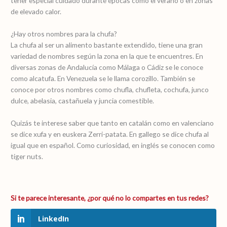
tener especial cuidado durante épocas como el verano o en zonas
de elevado calor.
¿Hay otros nombres para la chufa?
La chufa al ser un alimento bastante extendido, tiene una gran
variedad de nombres según la zona en la que te encuentres. En
diversas zonas de Andalucía como Málaga o Cádiz se le conoce
como alcatufa. En Venezuela se le llama corozillo. También se
conoce por otros nombres como chufla, chufleta, cochufa, junco
dulce, abelasia, castañuela y juncia comestible.
Quizás te interese saber que tanto en catalán como en valenciano
se dice xufa y en euskera Zerri-patata. En gallego se dice chufa al
igual que en español. Como curiosidad, en inglés se conocen como
tiger nuts.
LinkedIn