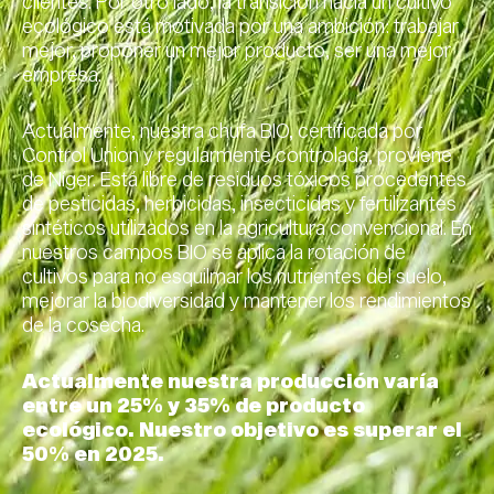
clientes. Por otro lado, la transición hacía un cultivo
ecológico está motivada por una ambición: trabajar
mejor, proponer un mejor producto, ser una mejor
empresa.
Actualmente, nuestra chufa BIO, certificada por
Control Union y regularmente controlada, proviene
de Níger. Está libre de residuos tóxicos procedentes
de pesticidas, herbicidas, insecticidas y fertilizantes
sintéticos utilizados en la agricultura convencional. En
nuestros campos BIO se aplica la rotación de
cultivos para no esquilmar los nutrientes del suelo,
mejorar la biodiversidad y mantener los rendimientos
de la cosecha.
Actualmente nuestra producción varía
entre un 25% y 35% de producto
ecológico. Nuestro objetivo es superar el
50% en 2025.