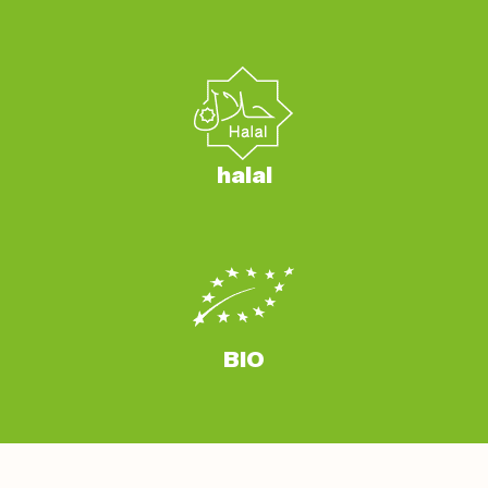
halal
BIO