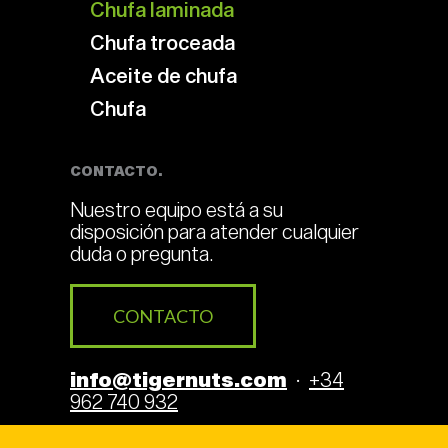
Chufa laminada
Chufa troceada
Aceite de chufa
Chufa
CONTACTO.
Nuestro equipo está a su
disposición para atender cualquier
duda o pregunta.
CONTACTO
info@tigernuts.com
·
+34
962 740 932
Encuentra más información el
blog