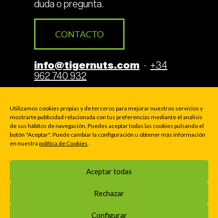
duda o pregunta.
CONTACTO
info@tigernuts.com
·
+34
962 740 932
Encuentra más información el
blog
de tigernuts
.
Utilizamos cookies propias y de terceros para mejorar nuestros servicios y
mostrarte publicidad relacionada con tus preferencias mediante el análisis
de sus hábitos de navegación. Puedes aceptar todas las cookies pulsando el
botón "Aceptar". Puede cambiar la configuración u obtener más información
en nuestra
política de Cookies
.
Aviso Legal
Cookies
Privacidad
Aceptar todas
© 2000-2026 TIGERNUTS TRADERS, S.L. · P.O. BOX
Rechazar
169 - Av. La Pobla de Vallbona 39 - E46183 LA ELIANA
(VALENCIA), SPAIN
Configurar