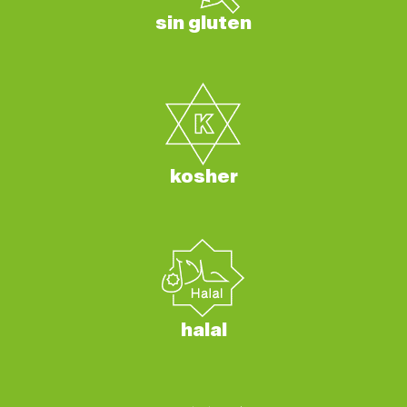
sin gluten
kosher
halal