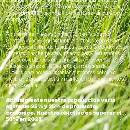
clientes. Por otro lado, la transición hacía un cultivo
ecológico está motivada por una ambición: trabajar
mejor, proponer un mejor producto, ser una mejor
empresa.
Actualmente, nuestra chufa BIO, certificada por
Control Union y regularmente controlada, proviene
de Níger. Está libre de residuos tóxicos procedentes
de pesticidas, herbicidas, insecticidas y fertilizantes
sintéticos utilizados en la agricultura convencional. En
nuestros campos BIO se aplica la rotación de
cultivos para no esquilmar los nutrientes del suelo,
mejorar la biodiversidad y mantener los rendimientos
de la cosecha.
Actualmente nuestra producción varía
entre un 25% y 35% de producto
ecológico. Nuestro objetivo es superar el
50% en 2025.