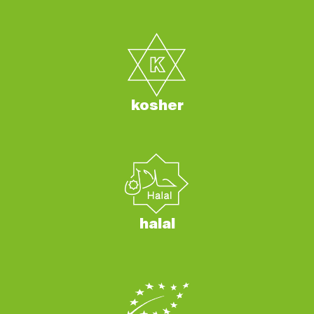
kosher
halal