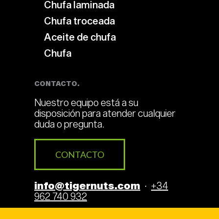
Chufa laminada
Chufa troceada
Aceite de chufa
Chufa
CONTACTO.
Nuestro equipo está a su
disposición para atender cualquier
duda o pregunta.
CONTACTO
info@tigernuts.com
·
+34
962 740 932
Encuentra más información el
blog