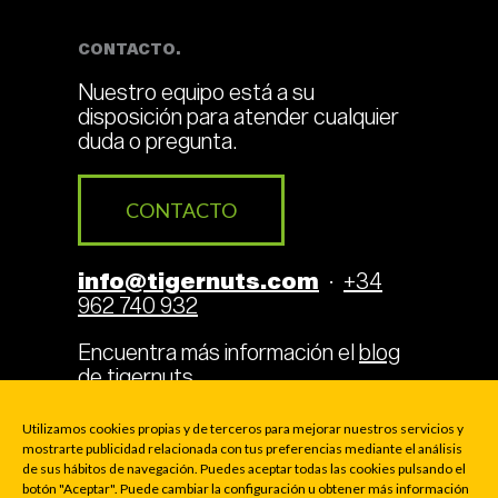
CONTACTO.
Nuestro equipo está a su
disposición para atender cualquier
duda o pregunta.
CONTACTO
info@tigernuts.com
·
+34
962 740 932
Encuentra más información el
blog
de tigernuts
.
Utilizamos cookies propias y de terceros para mejorar nuestros servicios y
mostrarte publicidad relacionada con tus preferencias mediante el análisis
de sus hábitos de navegación. Puedes aceptar todas las cookies pulsando el
Aviso Legal
Cookies
Privacidad
botón "Aceptar". Puede cambiar la configuración u obtener más información