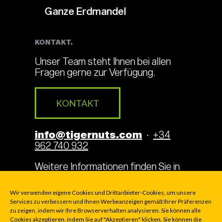
Ganze Erdmandel
KONTAKT.
Unser Team steht Ihnen bei allen
Fragen gerne zur Verfügung.
KONTAKT
info@tigernuts.com
·
+34
962 740 932
Weitere Informationen finden Sie in
unserem
Tigernuts-Blog
.
Wir verwenden eigene Cookies und Drittanbieter-Cookies, um unsere
Services zu verbessern und Ihnen Werbeanzeigen gemäß Ihrer Präferenzen
zu zeigen, indem wir Ihre Browserverhalten analysieren. Sie können alle
Cookies akzeptieren, indem Sie auf "Akzeptieren" klicken. Sie können die