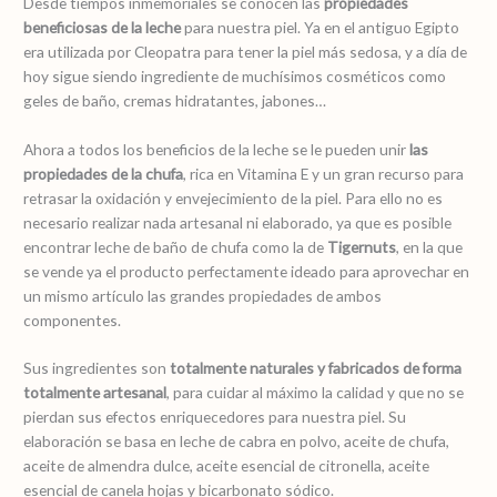
Desde tiempos inmemoriales se conocen las
propiedades
beneficiosas de la leche
para nuestra piel. Ya en el antiguo Egipto
era utilizada por Cleopatra para tener la piel más sedosa, y a día de
hoy sigue siendo ingrediente de muchísimos cosméticos como
geles de baño, cremas hidratantes, jabones…
Ahora a todos los beneficios de la leche se le pueden unir
las
propiedades de la chufa
, rica en Vitamina E y un gran recurso para
retrasar la oxidación y envejecimiento de la piel. Para ello no es
necesario realizar nada artesanal ni elaborado, ya que es posible
encontrar leche de baño de chufa como la de
Tigernuts
, en la que
se vende ya el producto perfectamente ideado para aprovechar en
un mismo artículo las grandes propiedades de ambos
componentes.
Sus ingredientes son
totalmente naturales y fabricados de forma
totalmente artesanal
, para cuidar al máximo la calidad y que no se
pierdan sus efectos enriquecedores para nuestra piel. Su
elaboración se basa en leche de cabra en polvo, aceite de chufa,
aceite de almendra dulce, aceite esencial de citronella, aceite
esencial de canela hojas y bicarbonato sódico.