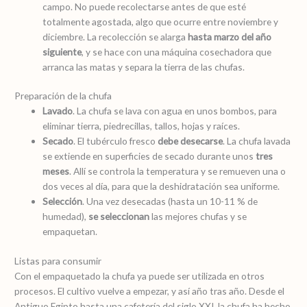
campo. No puede recolectarse antes de que esté
totalmente agostada, algo que ocurre entre noviembre y
diciembre. La recolección se alarga
hasta marzo del año
siguiente
, y se hace con una máquina cosechadora que
arranca las matas y separa la tierra de las chufas.
Preparación de la chufa
Lavado
. La chufa se lava con agua en unos bombos, para
eliminar tierra, piedrecillas, tallos, hojas y raíces.
Secado
. El tubérculo fresco
debe desecarse
. La chufa lavada
se extiende en superficies de secado durante unos
tres
meses
. Allí se controla la temperatura y se remueven una o
dos veces al día, para que la deshidratación sea uniforme.
Selección
. Una vez desecadas (hasta un 10-11 % de
humedad),
se seleccionan
las mejores chufas y se
empaquetan.
Listas para consumir
Con el empaquetado la chufa ya puede ser utilizada en otros
procesos. El cultivo vuelve a empezar, y así año tras año. Desde el
Antiguo Egipto hasta una cafetería del siglo XXI, la chufa ha hecho