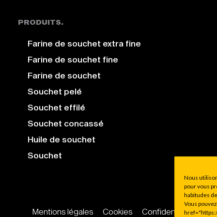
PRODUITS.
Farine de souchet extra fine
Farine de souchet fine
Farine de souchet
Souchet pelé
Souchet effilé
Souchet concassé
Huile de souchet
Souchet
Nous utiliso
pour vous pr
habitudes de
Vous pouvez 
Mentions légales
Cookies
Confidentialité
href="https: