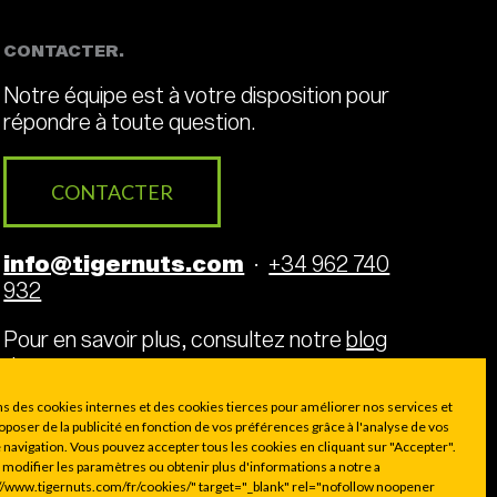
CONTACTER.
Notre équipe est à votre disposition pour
répondre à toute question.
CONTACTER
info@tigernuts.com
·
+34 962 740
932
Pour en savoir plus, consultez notre
blog
tigernuts
.
ns des cookies internes et des cookies tierces pour améliorer nos services et
oposer de la publicité en fonction de vos préférences grâce à l'analyse de vos
 navigation. Vous pouvez accepter tous les cookies en cliquant sur "Accepter".
modifier les paramètres ou obtenir plus d'informations a notre a
//www.tigernuts.com/fr/cookies/" target="_blank" rel="nofollow noopener