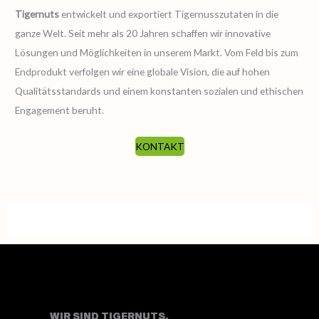
Tigernuts
entwickelt und exportiert Tigernusszutaten in die
ganze Welt. Seit mehr als 20 Jahren schaffen wir innovative
Lösungen und Möglichkeiten in unserem Markt. Vom Feld bis zum
Endprodukt verfolgen wir eine globale Vision, die auf hohen
Qualitätsstandards und einem konstanten sozialen und ethischen
Engagement beruht.
KONTAKT
WIR SIND TIGERNUTS.