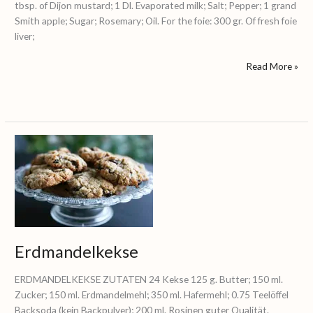
tbsp. of Dijon mustard; 1 Dl. Evaporated milk; Salt; Pepper; 1 grand
Smith apple; Sugar; Rosemary; Oil. For the foie: 300 gr. Of fresh foie
liver;
Read More »
Erdmandelkeks
Erdmandelkekse
ERDMANDELKEKSE ZUTATEN 24 Kekse 125 g. Butter; 150 ml.
Zucker; 150 ml. Erdmandelmehl; 350 ml. Hafermehl; 0.75 Teelöffel
Backsoda (kein Backpulver); 200 ml. Rosinen guter Qualität.