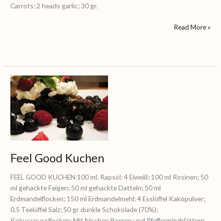
Carrots; 2 heads garlic; 30 gr.
Read More »
Feel
Good
Kuchen
Feel Good Kuchen
FEEL GOOD KUCHEN 100 ml. Rapsöl; 4 Eiweiß; 100 ml Rosinen; 50
ml gehackte Feigen; 50 ml gehackte Datteln; 50 ml
Erdmandelflocken; 150 ml Erdmandelmehl; 4 Esslöffel Kakopulver;
0,5 Teelöffel Salz; 50 gr dunkle Schokolade (70%);
Kokussnussflocken; Mit frischen Beeren und Pfefferminzblättern