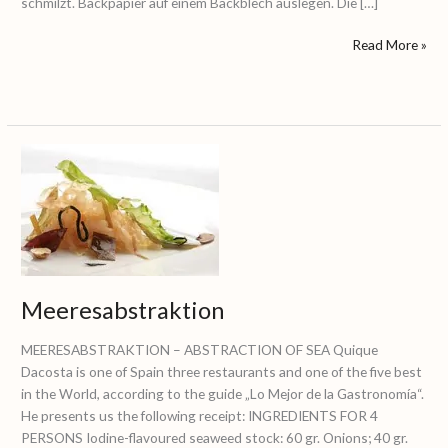
schmilzt. Backpapier auf einem Backblech auslegen. Die […]
Read More »
Meeresabstrakt
Meeresabstraktion
MEERESABSTRAKTION – ABSTRACTION OF SEA Quique
Dacosta is one of Spain three restaurants and one of the five best
in the World, according to the guide „Lo Mejor de la Gastronomía“.
He presents us the following receipt: INGREDIENTS FOR 4
PERSONS Iodine-flavoured seaweed stock: 60 gr. Onions; 40 gr.